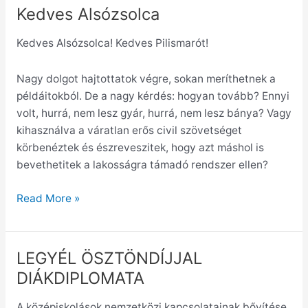
Kedves Alsózsolca
Kedves
Alsózsolca
Kedves Alsózsolca! Kedves Pilismarót!
Nagy dolgot hajtottatok végre, sokan meríthetnek a
példáitokból. De a nagy kérdés: hogyan tovább? Ennyi
volt, hurrá, nem lesz gyár, hurrá, nem lesz bánya? Vagy
kihasználva a váratlan erős civil szövetséget
körbenéztek és észreveszitek, hogy azt máshol is
bevethetitek a lakosságra támadó rendszer ellen?
Read More »
LEGYÉL ÖSZTÖNDÍJJAL
LEGYÉL
ÖSZTÖNDÍJJAL
DIÁKDIPLOMATA
DIÁKDIPLOMATA
A középiskolások nemzetközi kapcsolatainak bővítése