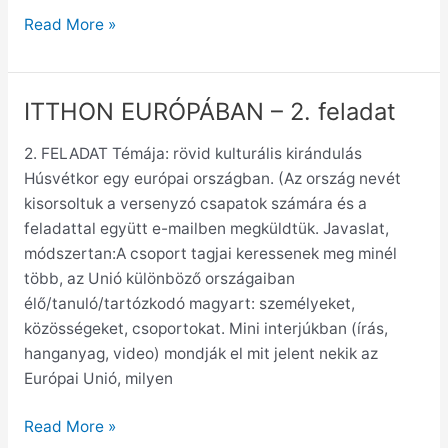
Read More »
ITTHON EURÓPÁBAN – 2. feladat
ITTHON
EURÓPÁBAN
2. FELADAT Témája: rövid kulturális kirándulás
–
Húsvétkor egy európai országban. (Az ország nevét
2.
kisorsoltuk a versenyzó csapatok számára és a
feladat
feladattal együtt e-mailben megküldtük. Javaslat,
módszertan:A csoport tagjai keressenek meg minél
több, az Unió különböző országaiban
élő/tanuló/tartózkodó magyart: személyeket,
közösségeket, csoportokat. Mini interjúkban (írás,
hanganyag, video) mondják el mit jelent nekik az
Európai Unió, milyen
Read More »