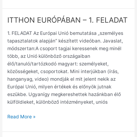
ITTHON EURÓPÁBAN – 1. FELADAT
ITTHON
EURÓPÁBAN
1. FELADAT Az Európai Unió bemutatása „személyes
–
tapasztalatok alapján” készített videóban. Javaslat,
1.
módszertan:A csoport tagjai keressenek meg minél
FELADAT
több, az Unió különböző országaiban
élő/tanuló/tartózkodó magyart: személyeket,
közösségeket, csoportokat. Mini interjúkban (írás,
hanganyag, video) mondják el mit jelent nekik az
Európai Unió, milyen értékek és előnyök jutnak
eszükbe. Ugyanígy megkereshettek hazánkban élő
külföldieket, különböző intézményeket, uniós
Read More »