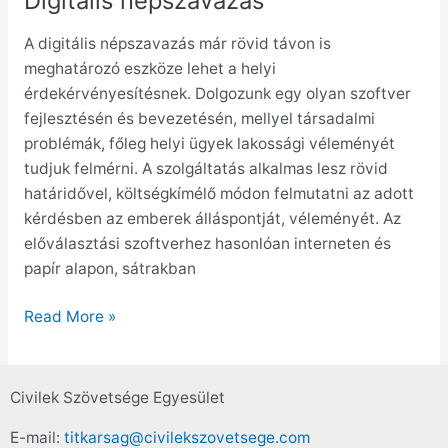
Digitális népszavazás
A digitális népszavazás már rövid távon is
meghatározó eszköze lehet a helyi
érdekérvényesítésnek. Dolgozunk egy olyan szoftver
fejlesztésén és bevezetésén, mellyel társadalmi
problémák, főleg helyi ügyek lakossági véleményét
tudjuk felmérni. A szolgáltatás alkalmas lesz rövid
határidővel, költségkímélő módon felmutatni az adott
kérdésben az emberek álláspontját, véleményét. Az
előválasztási szoftverhez hasonlóan interneten és
papír alapon, sátrakban
Read More »
Civilek Szövetsége Egyesület
E-mail:
titkarsag@civilekszovetsege.com