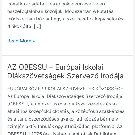
vonatkozó adatait, és annak elemzését jelen
összefoglalóban közöljük. Módszertan A kutatás
módszertani bázisát egy a szervezetek képviselői és
diákok által […]
Read More »
AZ OBESSU – Európai Iskolai
AZ
OBESSU
Diákszövetségek Szervező Irodája
–
EURÓPAI KÖZÉPISKOLAI SZERVEZETEK KÖZÖSSÉGE
Európai
Az Európai Iskolai Diákszövetségek Szervező Irodája
Iskolai
(OBESSU) a nemzeti iskolai diákszervezetek és az
Diákszövetségek
általános középfokú oktatás, a középfokú szakképzés
Szervező
és a tanulószerződéses gyakorlati képzés bármely
Irodája
szintjén aktív tanulók együttműködési platformja. Az
OBESSU-t 1975 áprilisában alapították Dublinban,