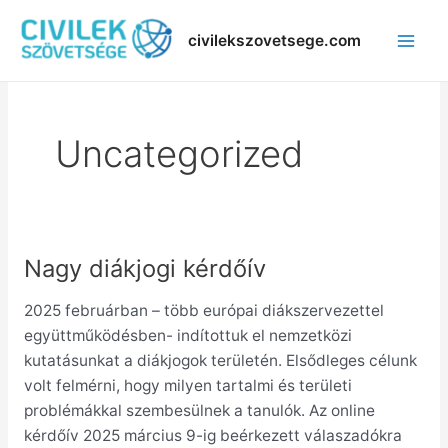
Skip
Mai
to
civilekszovetsege.com
Men
content
Uncategorized
Nagy diákjogi kérdőív
Nagy
diákjogi
2025 februárban – több európai diákszervezettel
kérdőív
együttműködésben- indítottuk el nemzetközi
kutatásunkat a diákjogok területén. Elsődleges célunk
volt felmérni, hogy milyen tartalmi és területi
problémákkal szembesülnek a tanulók. Az online
kérdőív 2025 március 9-ig beérkezett válaszadókra