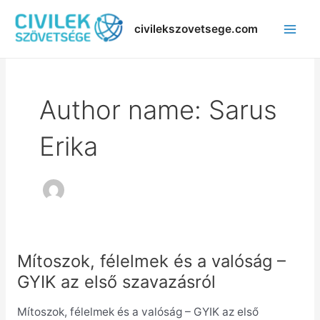
Skip
Post
Mai
to
pagination
civilekszovetsege.com
Men
content
Author name: Sarus
Erika
Mítoszok, félelmek és a valóság –
Mítoszok,
félelmek
GYIK az első szavazásról
és
Mítoszok, félelmek és a valóság – GYIK az első
a