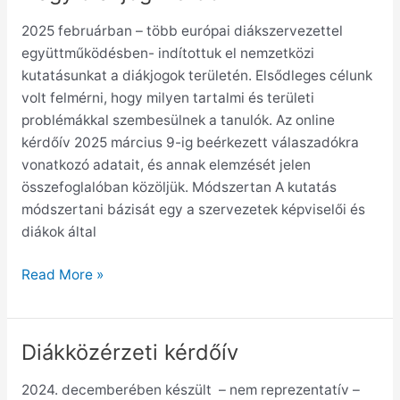
diákjogi
2025 februárban – több európai diákszervezettel
kérdőív
együttműködésben- indítottuk el nemzetközi
kutatásunkat a diákjogok területén. Elsődleges célunk
volt felmérni, hogy milyen tartalmi és területi
problémákkal szembesülnek a tanulók. Az online
kérdőív 2025 március 9-ig beérkezett válaszadókra
vonatkozó adatait, és annak elemzését jelen
összefoglalóban közöljük. Módszertan A kutatás
módszertani bázisát egy a szervezetek képviselői és
diákok által
Read More »
Diákközérzeti kérdőív
Diákközérzeti
kérdőív
2024. decemberében készült – nem reprezentatív –