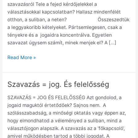
szavazásról Tele a fejed kérdőjelekkel a
valóság
választásokkal kapcsolatban? Hallasz mindenfélét
–
otthon, a suliban, a neten? Összeszedtük
GYIK
a leggyakoribb kételyeket. Pártsemlegesen, csak a
az
tényekre és a jogaidra koncentrálva. Egyetlen
első
szavazat úgysem számít, minek menjek el? A […]
szavazásról
Read More »
Szavazás = jog. És felelősség
Szavazás
=
SZAVAZÁS = JOG ÉS FELELŐSSÉG Azt gondolod, a
jog.
jogaid maguktól értetődőek? Sajnos nem. A
És
szólásszabadság, a minőségi oktatás vagy éppen az,
felelősség
hogy elmondhatod a véleményed a suliban, mind a
választójogon alapszik. A szavazás az a ’főkapcsoló’,
amivel működésben tartod a többi jogodat. A