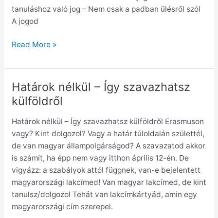
tanuláshoz való jog – Nem csak a padban ülésről szól
A jogod
Read More »
Határok nélkül – Így szavazhatsz
Határok
nélkül
külföldről
–
Határok nélkül – Így szavazhatsz külföldről Erasmuson
Így
vagy? Kint dolgozol? Vagy a határ túloldalán születtél,
szavazhatsz
de van magyar állampolgárságod? A szavazatod akkor
külföldről
is számít, ha épp nem vagy itthon április 12-én. De
vigyázz: a szabályok attól függnek, van-e bejelentett
magyarországi lakcímed! Van magyar lakcímed, de kint
tanulsz/dolgozol Tehát van lakcímkártyád, amin egy
magyarországi cím szerepel.