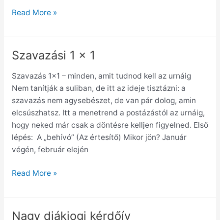
Read More »
Szavazási 1 x 1
Szavazási
1
Szavazás 1×1 – minden, amit tudnod kell az urnáig
x
Nem tanítják a suliban, de itt az ideje tisztázni: a
1
szavazás nem agysebészet, de van pár dolog, amin
elcsúszhatsz. Itt a menetrend a postázástól az urnáig,
hogy neked már csak a döntésre kelljen figyelned. Első
lépés: A „behívó” (Az értesítő) Mikor jön? Január
végén, február elején
Read More »
Nagy diákjogi kérdőív
Nagy