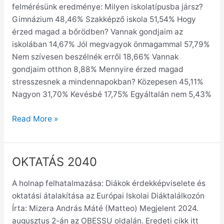
felmérésünk eredménye: Milyen iskolatípusba jársz?
Gimnázium 48,46% Szakképző iskola 51,54% Hogy
érzed magad a bőrödben? Vannak gondjaim az
iskolában 14,67% Jól megvagyok önmagammal 57,79%
Nem szívesen beszélnék erről 18,66% Vannak
gondjaim otthon 8,88% Mennyire érzed magad
stresszesnek a mindennapokban? Közepesen 45,11%
Nagyon 31,70% Kevésbé 17,75% Egyáltalán nem 5,43%
Read More »
OKTATÁS 2040
OKTATÁS
2040
A holnap felhatalmazása: Diákok érdekképviselete és
oktatási átalakítása az Európai Iskolai Diáktalálkozón
Írta: Mizera András Máté (Matteo) Megjelent 2024.
augusztus 2-án az OBESSU oldalán. Eredeti cikk itt