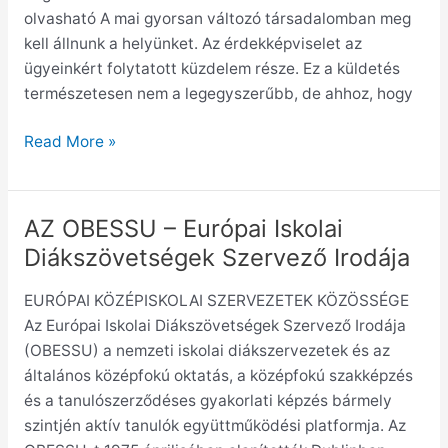
olvasható A mai gyorsan változó társadalomban meg
kell állnunk a helyünket. Az érdekképviselet az
ügyeinkért folytatott küzdelem része. Ez a küldetés
természetesen nem a legegyszerűbb, de ahhoz, hogy
Read More »
AZ OBESSU – Európai Iskolai
AZ
OBESSU
Diákszövetségek Szervező Irodája
–
EURÓPAI KÖZÉPISKOLAI SZERVEZETEK KÖZÖSSÉGE
Európai
Az Európai Iskolai Diákszövetségek Szervező Irodája
Iskolai
(OBESSU) a nemzeti iskolai diákszervezetek és az
Diákszövetségek
általános középfokú oktatás, a középfokú szakképzés
Szervező
és a tanulószerződéses gyakorlati képzés bármely
Irodája
szintjén aktív tanulók együttműködési platformja. Az