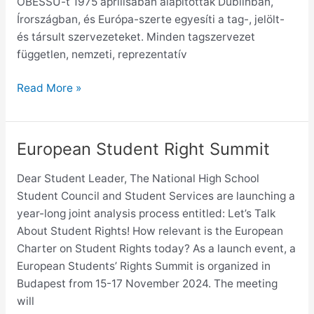
OBESSU-t 1975 áprilisában alapították Dublinban,
Írországban, és Európa-szerte egyesíti a tag-, jelölt-
és társult szervezeteket. Minden tagszervezet
független, nemzeti, reprezentatív
Read More »
European Student Right Summit
European
Student
Dear Student Leader, The National High School
Right
Student Council and Student Services are launching a
Summit
year-long joint analysis process entitled: Let’s Talk
About Student Rights! How relevant is the European
Charter on Student Rights today? As a launch event, a
European Students’ Rights Summit is organized in
Budapest from 15-17 November 2024. The meeting
will